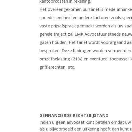
kantoorkosten in rekening.
Het overeengekomen uurtarief is mede afhankeli
spoedeisendheid en andere factoren zoals specia
vaste prijsafspraak gemaakt worden als uw zaa
gehele traject zal EMK Advocatuur steeds nauw
gaten houden. Het tarief wordt voorafgaand aa
besproken. Deze bedragen worden vermeerderd 
omzetbelasting (21%) en eventueel toepasselij
griffierechten, etc.
GEFINANCIERDE RECHTSBIJSTAND
Indien u geen advocaat kunt betalen omdat uw 
als u bijvoorbeeld een uitkering heeft dan kun